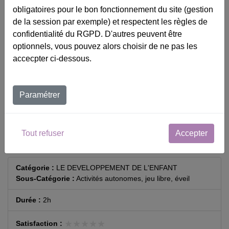
obligatoires pour le bon fonctionnement du site (gestion
de la session par exemple) et respectent les règles de
confidentialité du RGPD. D'autres peuvent être
optionnels, vous pouvez alors choisir de ne pas les
Catalogue
accecpter ci-dessous.
Calendrier
Contact
Paramétrer
Panier
Tout refuser
Accepter
Accessibilité
Catégorie :
LE DEVELOPPEMENT DE L'ENFANT
Sous-Catégorie :
Activités autonomes, jeu libre, éveil
Durée :
2h
★★★★★
★★★★★
Satisfaction :