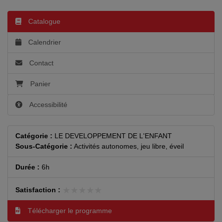
Catalogue
Calendrier
Contact
Panier
Accessibilité
Catégorie :
LE DEVELOPPEMENT DE L'ENFANT
Sous-Catégorie :
Activités autonomes, jeu libre, éveil
Durée :
6h
★★★★★
★★★★★
Satisfaction :
Télécharger le programme