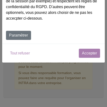
0143954815
de la session par exemple) et respectent les règles de
confidentialité du RGPD. D'autres peuvent être
optionnels, vous pouvez alors choisir de ne pas les
M'inscrire à la formation
accecpter ci-dessous.
Veuillez décrire votre situation
Paramétrer
Tout refuser
Accepter
Désolé, cette formation n'est pas programmée
pour le moment.
Si vous êtes responsable formation, vous
pouvez faire une requête pour l'organiser en
INTRA dans votre entreprise.