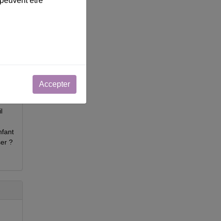
 peuvent être
ée ?
Accepter
es
nt
l
nfant
ser ?