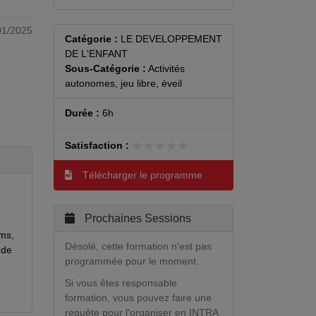
01/2025
Catégorie :
LE DEVELOPPEMENT
DE L'ENFANT
Sous-Catégorie :
Activités
autonomes, jeu libre, éveil
Durée :
6h
★★★★★
★★★★★
Satisfaction :
Télécharger le programme
Prochaines Sessions
oms,
Désolé, cette formation n'est pas
 de
programmée pour le moment.
Si vous êtes responsable
formation, vous pouvez faire une
requête pour l'organiser en INTRA