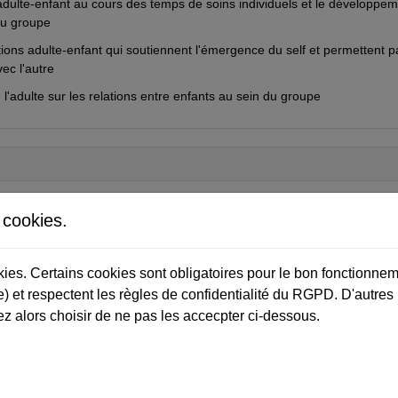
ns adulte-enfant au cours des temps de soins individuels et le développe
du groupe
tions adulte-enfant qui soutiennent l'émergence du self et permettent pa
ec l'autre
l'adulte sur les relations entre enfants au sein du groupe
ité d'être" que l'enfant va éprouver dans les relations avec les adultes
s cookies.
ins dans le développement d'une activité autonome de l'enfant, féconde e
okies. Certains cookies sont obligatoires pour le bon fonctionnem
) et respectent les règles de confidentialité du RGPD. D'autres
elation adulte-enfant basée sur le respect et laissant place aux initiativ
ction de ses relations sociales.
z alors choisir de ne pas les accecpter ci-dessous.
nstruction d'un "vrai self" chez le jeune enfant, étape indispensable po