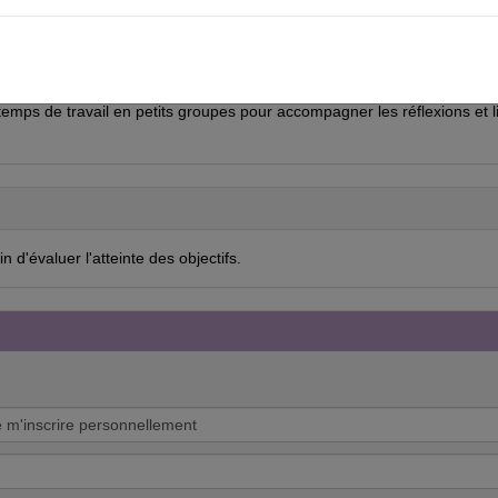
illustrés de séquences de films, des échanges avec les participants à p
emps de travail en petits groupes pour accompagner les réflexions et l
 d'évaluer l'atteinte des objectifs.