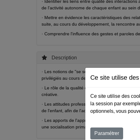
· Identifier les liens entre qualité des interactio
de l'activité autonome de chaque enfant au sein 
· Mettre en évidence les caractéristiques des rela
suite, au cours du développement, la rencontre av
· Comprendre l'influence des gestes et paroles de 
Description
· Les notions de "se sentir exister" et de "continu
Ce site utilise de
privilégiés au cours des soins.
· Le rôle de la qualité et de la continuité des so
créative.
Ce site utilise des co
la session par exemple
· Les attitudes professionnelles: recherche d'une r
de l'enfant, afin de l'accompagner dans la constru
optionnels, vous pouve
· Les apports de l'approche piklérienne dans la co
une socialisation primaire.
Paramétrer