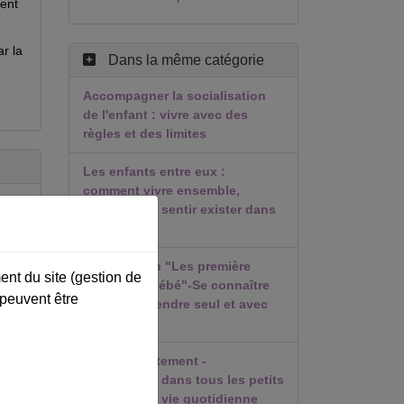
ment
r la
Dans la même catégorie
Accompagner la socialisation
de l'enfant : vivre avec des
règles et des limites
Les enfants entre eux :
comment vivre ensemble,
comment se sentir exister dans
le groupe ?
t
Présentation "Les première
ent du site (gestion de
années de bébé"-Se connaître
 peuvent être
es
et se comprendre seul et avec
l’autre
ur
SD- Consentement -
coopération dans tous les petits
détails de la vie quotidienne