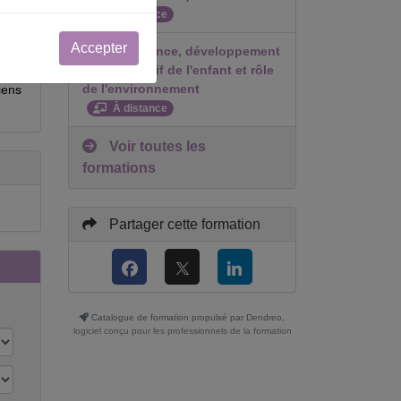
À distance
Accepter
SD-Contenance, développement
socio-affectif de l'enfant et rôle
artir
de l'environnement
iens
À distance
Voir toutes les
formations
Partager cette formation
Catalogue de formation propulsé par Dendreo,
logiciel conçu pour les professionnels de la formation