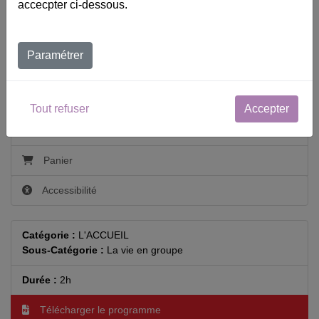
accecpter ci-dessous.
Paramétrer
Catalogue
Calendrier
Tout refuser
Accepter
Contact
Panier
Accessibilité
Catégorie :
L'ACCUEIL
Sous-Catégorie :
La vie en groupe
Durée :
2h
Télécharger le programme