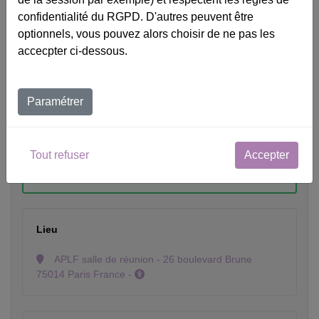
M'inscrire à la formation
confidentialité du RGPD. D'autres peuvent être
optionnels, vous pouvez alors choisir de ne pas les
Veuillez décrire votre situation
accecpter ci-dessous.
Paramétrer
Choix de la session
Tout refuser
Accepter
du 05/07/27 au 07/07/27 - APLF salle de réunion - Paris (75) -
660 €
Net de taxe
Lieu
APLF salle de réunion - 26 boulevard Brune
75014 Paris France -