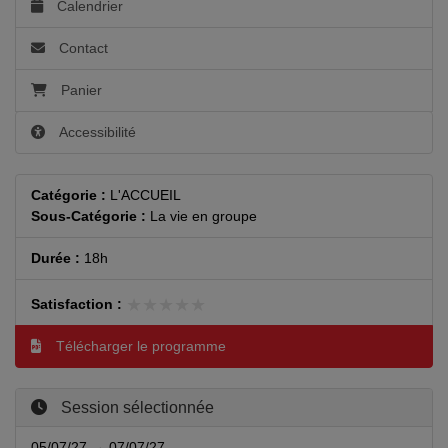
Calendrier
Contact
Panier
Accessibilité
Catégorie :
L'ACCUEIL
Sous-Catégorie :
La vie en groupe
Durée :
18h
★★★★★
★★★★★
Satisfaction :
Télécharger le programme
Session sélectionnée
05/07/27 → 07/07/27