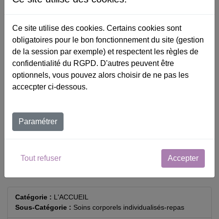
Ce site utilise des cookies. Certains cookies sont
Ajouter au panier
obligatoires pour le bon fonctionnement du site (gestion
de la session par exemple) et respectent les règles de
confidentialité du RGPD. D'autres peuvent être
optionnels, vous pouvez alors choisir de ne pas les
Catalogue
accecpter ci-dessous.
Calendrier
Paramétrer
Contact
Panier
Tout refuser
Accepter
Accessibilité
Catégorie :
L'ACCUEIL
Sous-Catégorie :
Soins corporels individualisés-repas