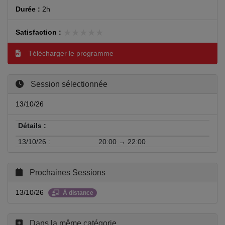
Durée :
2h
★★★★★
★★★★★
Satisfaction :
Télécharger le programme
Session sélectionnée
13/10/26
Détails :
13/10/26 :
20:00 → 22:00
Prochaines Sessions
13/10/26
À distance
Dans la même catégorie