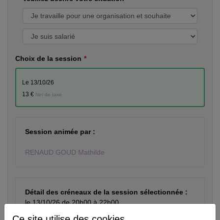
Choix de la session
le 13/10/26
13 €
Net de taxe
Session animée par :
RENAUD GOUD Mathilde
Détail des créneaux de la session sélectionnée :
le 13/10/26 de 20h00 à 22h00
Ce site utilise des cookies.