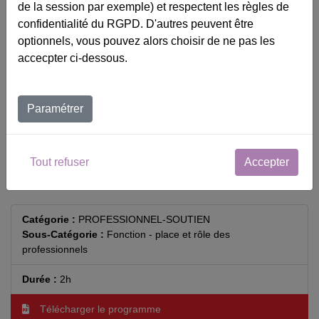
de la session par exemple) et respectent les règles de
confidentialité du RGPD. D'autres peuvent être
optionnels, vous pouvez alors choisir de ne pas les
Catalogue
accecpter ci-dessous.
Calendrier
Paramétrer
Contact
Panier
Tout refuser
Accepter
Accessibilité
Catégorie :
PROFESSIONNEL-SOUTIEN
Sous-Catégorie :
Fonction - place et rôle des
professionnels
Durée :
2h
Télécharger le programme