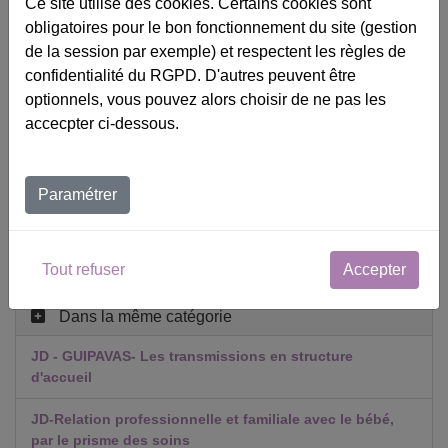
Ce site utilise des cookies. Certains cookies sont
obligatoires pour le bon fonctionnement du site (gestion
★★★★★
★★★★★
Satisfaction :
de la session par exemple) et respectent les règles de
Télécharger le programme
confidentialité du RGPD. D'autres peuvent être
optionnels, vous pouvez alors choisir de ne pas les
accecpter ci-dessous.
Prochaines Sessions
Désolé, cette formation n'est pas programmée pour le
moment.
Paramétrer
Si vous êtes responsable formation, vous pouvez faire une
requête pour l'organiser en INTRA dans votre entreprise.
Tout refuser
Accepter
Dans la même catégorie
JD - GUIPAVAS- Les transmissions en structure
d'accueil
JD-Relation professionnelle et familiale avec le bébé,
par le prisme des soins