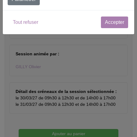
Lieu
Tout refuser
Accepter
APLF salle de formation - 26 boulevard Brune
75014 Paris France -
Session animée par :
GILLY Olivier
Détail des créneaux de la session sélectionnée :
le 30/03/27 de 09h30 à 12h30 et de 14h00 à 17h00
le 31/03/27 de 09h30 à 12h30 et de 14h00 à 17h00
Ajouter au panier