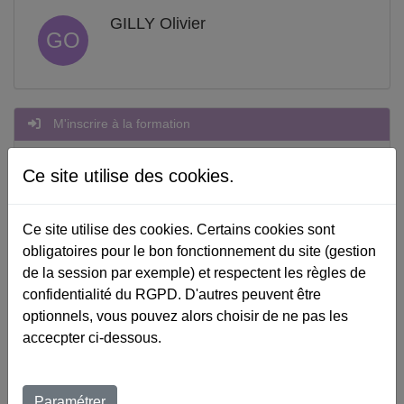
GILLY Olivier
GO
M'inscrire à la formation
Veuillez décrire votre situation
Ce site utilise des cookies.
Ce site utilise des cookies. Certains cookies sont
obligatoires pour le bon fonctionnement du site (gestion
de la session par exemple) et respectent les règles de
Choix de la session
confidentialité du RGPD. D'autres peuvent être
optionnels, vous pouvez alors choisir de ne pas les
du 30/03/27 au 31/03/27 - APLF salle de formation - Paris (75) -
accecpter ci-dessous.
440 €
Net de taxe
Paramétrer