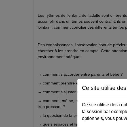
Les rythmes de l'enfant, de l'adulte sont différen
accomplir dans un temps souvent contraint, ils ont 
lointain : comment concilier ces différents temps p
Des connaissances, l'observation sont de précieu
chercher à les prendre en compte. Cette attention
environnement adéquat.
→ comment s'accorder entre parents et bébé ?
→ comment prendre en compte les rythmes individu
Ce site utilise de
→ comment s'ajuster au tempo d'un tout petit pour l
→ comment, même, ralentir le temps, penser le dér
Ce site utilise des co
trop pressant ?
la session par exemple
→ la question de la précocité, de la régression, du
optionnels, vous pouve
→ quels espaces et temps de partage, avec les pa