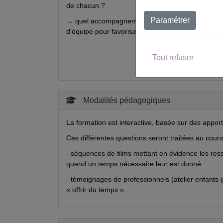
de chacun ?
Paramétrer
→ quel accompagnement, soutien pour les professio
d'équipe pour favoriser l'ajustement et aussi la pens
Tout refuser
Modalités pédagogiques
La formation est interactive, basée sur des apport
Ces différentes questions seront traitées au cours 
- séquences de films mettant en évidence les ress
quand un temps nécessaire leur est donné
- témoignages de professionnels (atelier enfants-
« offrir du temps ».