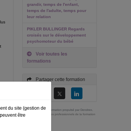
grandir, temps de l'enfant,
temps de l'adulte, temps pour
leur relation
lus
PIKLER BULLINGER Regards
croisés sur le développement
psychomoteur du bébé
t
Voir toutes les
formations
Partager cette formation
ni
ent du site (gestion de
Catalogue de formation propulsé par Dendreo,
 peuvent être
logiciel conçu pour les professionnels de la formation
ces