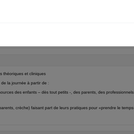
nnels dans cet exercice complexe ; quels dispositifs dans le travail
ée, la réflexivité, la créativité ?
s théoriques et cliniques
de la journée à partir de :
ources des enfants – dès tout petits -, des parents, des professionnels
parents, crèche) faisant part de leurs pratiques pour «prendre le temps