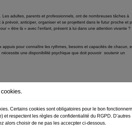
ts. Les adultes, parents et professionnels, ont de nombreuses tâches à
à prévoir, anticiper, organiser et se projettent dans le futur proche et p
our « être là » avec l'enfant, présent à lui dans une attention vivante ?
x appuis pour connaître les rythmes, besoins et capacités de chacun, e
 nécessite une disponibilité psychique que doit pouvoir soutenir un
els en collectivité ?
s cookies.
ui donner la possibilité d'être acteur et d'utiliser ses capacités ?
oulement des journées pour qu'il soit repérable sans être trop rempli 
okies. Certains cookies sont obligatoires pour le bon fonctionnem
) et respectent les règles de confidentialité du RGPD. D'autres
 développement lent, de l'hyperactivité ...
z alors choisir de ne pas les accecpter ci-dessous.
rents, entre professionnels pour soutenir et développer les compéten