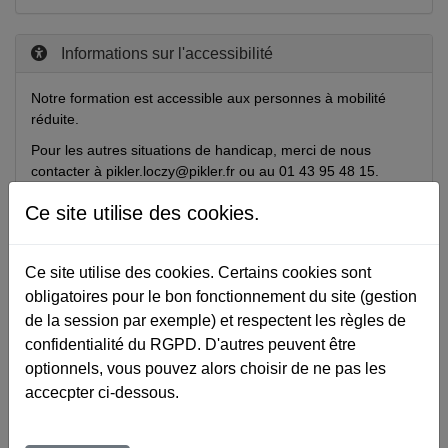
Informations sur l'accessibilité
Notre formation est accessible aux personnes à mobilité
réduite.
Pour les autres situations de handicap, merci de nous
contacter à pikler.loczy@pikler.fr ou au 01 43 95 48 15.
Ce site utilise des cookies.
Formateurs susceptibles d'intervenir
Ce site utilise des cookies. Certains cookies sont
obligatoires pour le bon fonctionnement du site (gestion
NAVARRO Nicole
de la session par exemple) et respectent les règles de
confidentialité du RGPD. D'autres peuvent être
optionnels, vous pouvez alors choisir de ne pas les
SZANTO-FEDER Agnès
accecpter ci-dessous.
SA