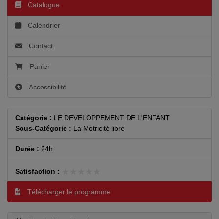
Catalogue
Calendrier
Contact
Panier
Accessibilité
Catégorie :
LE DEVELOPPEMENT DE L'ENFANT
Sous-Catégorie :
La Motricité libre
Durée :
24h
★★★★★
★★★★★
Satisfaction :
Télécharger le programme