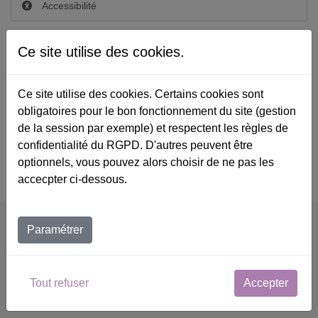
Accessibilité
Nos coordonnées
Ce site utilise des cookies.
26 boulevard Brune
75014 Paris
Ce site utilise des cookies. Certains cookies sont
obligatoires pour le bon fonctionnement du site (gestion
01 43 95 48 15
de la session par exemple) et respectent les règles de
confidentialité du RGPD. D'autres peuvent être
Catalogue de formation propulsé par Dendreo,
optionnels, vous pouvez alors choisir de ne pas les
logiciel conçu pour les professionnels de la formation
accecpter ci-dessous.
Coordonnées
Paramétrer
Association Pikler Lóczy-France
26 bd Brune, 75014 Paris
Tout refuser
Accepter
01 43 95 48 15