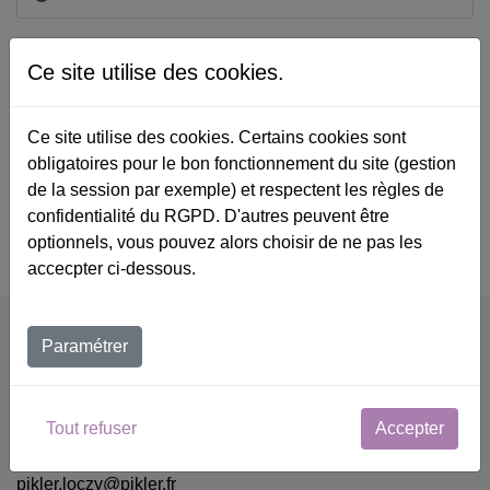
Nos coordonnées
Ce site utilise des cookies.
26 boulevard Brune
75014 Paris
Ce site utilise des cookies. Certains cookies sont
obligatoires pour le bon fonctionnement du site (gestion
01 43 95 48 15
de la session par exemple) et respectent les règles de
confidentialité du RGPD. D'autres peuvent être
Catalogue de formation propulsé par Dendreo,
optionnels, vous pouvez alors choisir de ne pas les
logiciel conçu pour les professionnels de la formation
accecpter ci-dessous.
Coordonnées
Paramétrer
Association Pikler Lóczy-France
26 bd Brune, 75014 Paris
Tout refuser
Accepter
01 43 95 48 15
pikler.loczy@pikler.fr