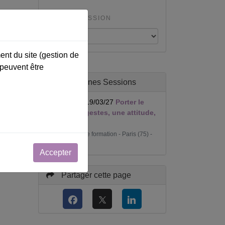
TYPE SESSION
ent du site (gestion de
 peuvent être
Prochaines Sessions
17/03/27 → 19/03/27
Porter le
bébé : Des gestes, une attitude,
une relation
APLF salle de formation - Paris (75) -
Accepter
Partager cette page