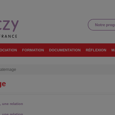
Notre pro
OCIATION
FORMATION
DOCUMENTATION
RÉFLEXION
M
maternage
ge
, une relation
, une relation