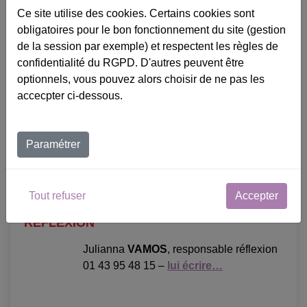
ADMINISTRATION
Ce site utilise des cookies. Certains cookies sont
obligatoires pour le bon fonctionnement du site (gestion
Christine
MONTAZEL
, comptable
de la session par exemple) et respectent les règles de
01 43 95 48 24 –
lui écrire…
confidentialité du RGPD. D'autres peuvent être
optionnels, vous pouvez alors choisir de ne pas les
Rita
DE MORAES
, chargée de
accecpter ci-dessous.
communication
01 43 95 48 22 –
lui écrire…
Paramétrer
Sylvie
NOYRET
, directrice administrative
01 43 95 48 21 –
lui écrire…
Tout refuser
Accepter
REFLEXION
Julianna
VAMOS
, responsable réflexion
01 43 95 48 15 –
lui écrire…