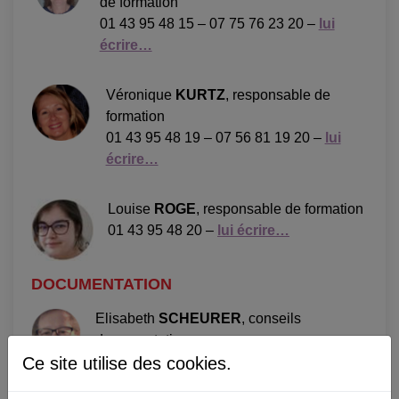
de formation
01 43 95 48 15 – 07 75 76 23 20 –
lui
écrire…
Véronique
KURTZ
, responsable de
formation
01 43 95 48 19 – 07 56 81 19 20 –
lui
écrire…
Louise
ROGE
, responsable de formation
01 43 95 48 20 –
lui écrire…
DOCUMENTATION
Elisabeth
SCHEURER
, conseils
documentation
Ce site utilise des cookies.
01 43 95 48 23 –
lui écrire…