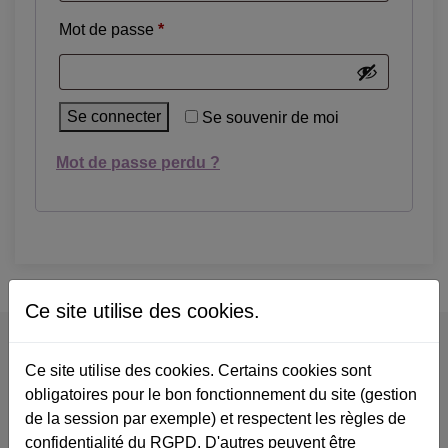
Obligatoire
Mot de passe
*
Se connecter
Se souvenir de moi
Mot de passe perdu ?
Ce site utilise des cookies.
Coordonnées
Ce site utilise des cookies. Certains cookies sont
obligatoires pour le bon fonctionnement du site (gestion
Association Pikler Lóczy-France
de la session par exemple) et respectent les règles de
26 bd Brune, 75014 Paris
confidentialité du RGPD. D'autres peuvent être