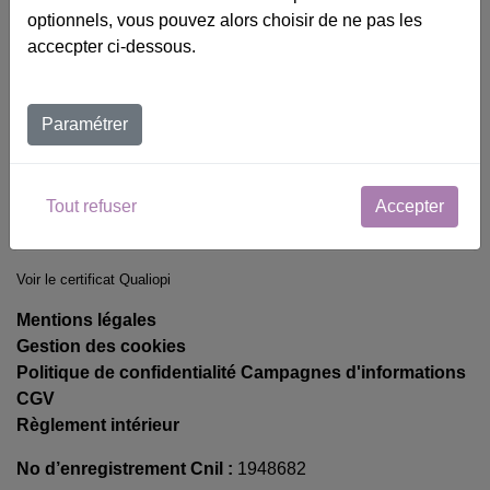
01 43 95 48 15
optionnels, vous pouvez alors choisir de ne pas les
pikler.loczy@pikler.fr
accecpter ci-dessous.
Paramétrer
Tout refuser
Accepter
Voir le certificat Qualiopi
Mentions légales
Gestion des cookies
Politique de confidentialité Campagnes d'informations
CGV
Règlement intérieur
No d’enregistrement Cnil :
1948682