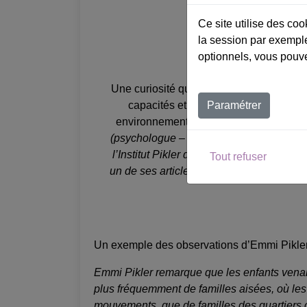
Ce site utilise des co
la session par exemple
optionnels, vous pouve
Une curiosité quasi scientifique pour se
capacités et la découverte de son
Paramétrer
environnement.
En 2010,
Anna Tardos
(psychologue – chercheur – directrice d
l’Institut Pikler de 1998 à 2011) intitulera
Tout refuser
un de ses articles « Le bébé chercheur »
Un exemple des observations d’Emmi Pikler e
Emmi Pikler remarque que les enfants vena
plus fréquemment de familles aisées, où les p
mouvements, que de familles des quartiers ouv