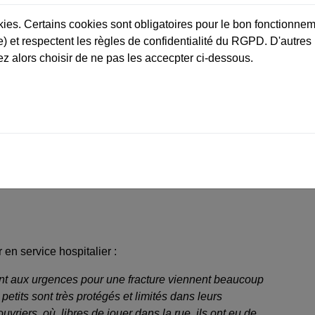
imprévues.
okies. Certains cookies sont obligatoires pour le bon fonctionnem
) et respectent les règles de confidentialité du RGPD. D'autres
z alors choisir de ne pas les accecpter ci-dessous.
s
Un étayage de sa confiance en ses
capacités personnelles et d’une bonne
image de lui-même, en éprouvant le
e
sentiment de sa propre efficacité dans sa
découverte de son corps et de son
.
environnement.
n service hospitalier :
nt aux urgences pour une fracture viennent beaucoup
etits sont très protégés et limités dans leurs
riers, où, libres de jouer dans la rue, ils ont eu de