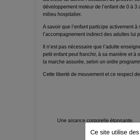
développement moteur de l’enfant de 0 à 3 
milieu hospitalier.
A savoir que l’enfant participe activement
l’accompagnement indirect des adultes lui p
Il n’est pas nécessaire que l’adulte enseign
petit enfant peut franchir, à sa manière et à 
la marche assurée, selon un ordre progra
Cette liberté de mouvement et ce respect de
Une aisance corporelle étonnante.
Ce site utilise de