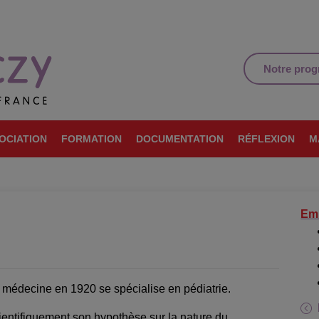
Notre pro
OCIATION
FORMATION
DOCUMENTATION
RÉFLEXION
M
Emm
médecine en 1920 se spécialise en pédiatrie.
ientifiquement son hypothèse sur la nature du