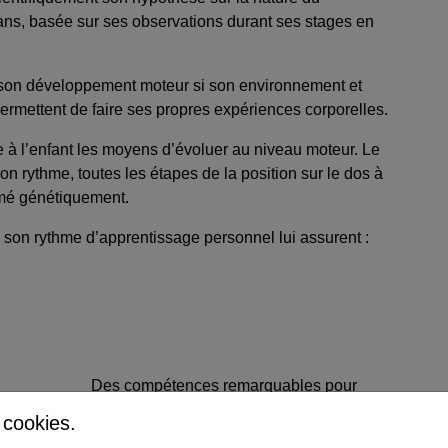
ans, basée sur ses observations durant ses stages en
 à son développement moteur si son environnement et
ermettent de faire ses propres expériences corporelles.
e à l’enfant les moyens d’évoluer au niveau moteur. Le
son rythme, toutes les étapes de la position sur le dos à
mmé génétiquement.
 son rythme d’apprentissage personnel lui assurent :
Des compétences remarquables pour
évaluer les risques et trouver des
s cookies.
solutions ajustées aux situations