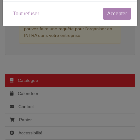
Désolé, cette formation n'est pas programmée
Tout refuser
Accepter
pour le moment.
Si vous êtes responsable formation, vous
pouvez faire une requête pour l'organiser en
INTRA dans votre entreprise.
Catalogue
Calendrier
Contact
Panier
Accessibilité