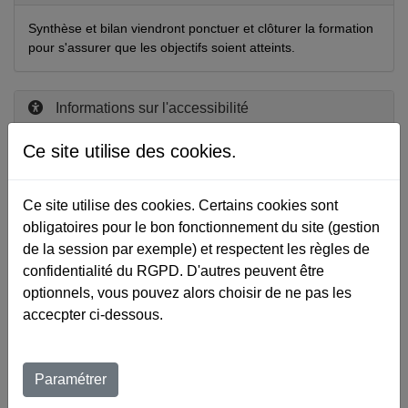
Synthèse et bilan viendront ponctuer et clôturer la formation
pour s'assurer que les objectifs soient atteints.
Informations sur l'accessibilité
Ce site utilise des cookies.
Notre formation est accessible aux personnes à mobilité réduite.
Pour les autres situations de handicap, merci de nous contacter à
pikler.loczy@pikler.fr ou au 01 43 95 48 15.
Ce site utilise des cookies. Certains cookies sont
obligatoires pour le bon fonctionnement du site (gestion
de la session par exemple) et respectent les règles de
M'inscrire à la formation
confidentialité du RGPD. D'autres peuvent être
optionnels, vous pouvez alors choisir de ne pas les
Veuillez décrire votre situation
accecpter ci-dessous.
Paramétrer