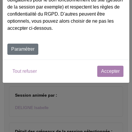
de la session par exemple) et respectent les règles de
Choix de la session
confidentialité du RGPD. D'autres peuvent être
optionnels, vous pouvez alors choisir de ne pas les
du 24/11/27 au 26/11/27 - APLF salle de réunion - Paris (75) -
accecpter ci-dessous.
660 €
Net de taxe
Paramétrer
Lieu
APLF salle de réunion - 26 boulevard Brune
Tout refuser
Accepter
75014 Paris France -
Session animée par :
DELIGNE Isabelle
Détail des créneaux de la session sélectionnée :